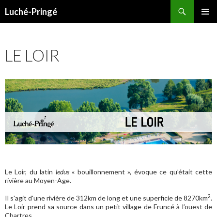
Recherche
Luché-Pringé
ALLER
MENU
AU
PRINCI
CONTENU
LE LOIR
Le Loir, du latin
ledus
« bouillonnement », évoque ce qu’était cette
rivière au Moyen-Age.
2
Il s'agit d'une rivière de 312km de long et une superficie de 8270km
.
Le Loir prend sa source dans un petit village de Fruncé à l’ouest de
Chartres.