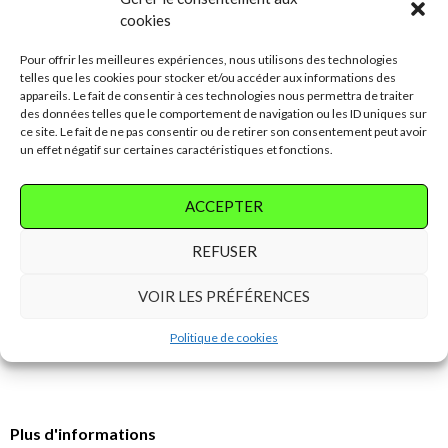
cookies
Pour offrir les meilleures expériences, nous utilisons des technologies
telles que les cookies pour stocker et/ou accéder aux informations des
appareils. Le fait de consentir à ces technologies nous permettra de traiter
des données telles que le comportement de navigation ou les ID uniques sur
ce site. Le fait de ne pas consentir ou de retirer son consentement peut avoir
un effet négatif sur certaines caractéristiques et fonctions.
ACCEPTER
REFUSER
VOIR LES PRÉFÉRENCES
Rappel : respectez la nature, n'abandonnez pas de détritus, ne troublez pas le
silence des lieux.
Politique de cookies
Plus d'informations