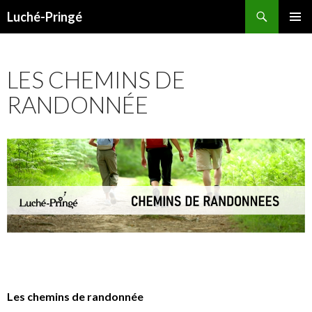
Recherche
Luché-Pringé
ALLER
MENU
AU
PRINCI
CONTENU
LES CHEMINS DE
RANDONNÉE
Les chemins de randonnée