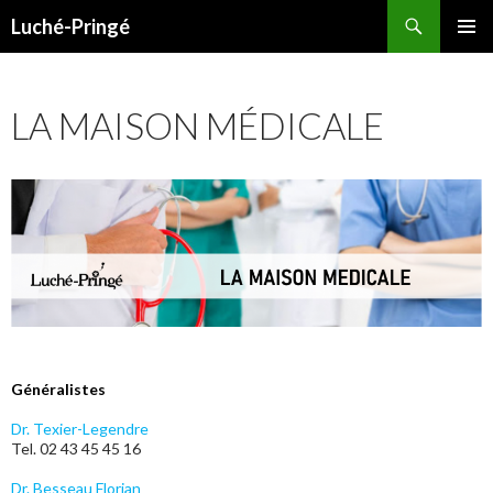
Recherche
Luché-Pringé
ALLER
MENU
AU
PRINCI
CONTENU
LA MAISON MÉDICALE
Généralistes
Dr. Texier-Legendre
Tel. 02 43 45 45 16
Dr. Besseau Florian