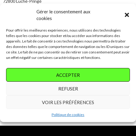
72800 Luché-Pringé
Permanence du lundi au vendredi de 8h30 à 9h.
Gérer le consentement aux
cookies
Pour offrir les meilleures expériences, nous utilisons des technologies
Kinésithérapeute
telles que les cookies pour stocker et/ou accéder aux informations des
appareils. Le fait de consentir à ces technologies nous permettra de traiter
M. Lecomte Sebastien
des données telles que le comportement de navigation ou les ID uniques sur
Tel. 02 43 48 94 20
ce site. Le fait de ne pas consentir ou de retirer son consentement peut avoir
un effet négatif sur certaines caractéristiques et fonctions.
Ostéopathe
ACCEPTER
Mme PESLIER Sandy
REFUSER
Tél. 06 86 46 08 82
Le mardi matin uniquement sur rendez-vous.
VOIR LES PRÉFÉRENCES
Politique de cookies