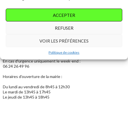
ACCEPTER
Entretien des locaux : Mme Caroline DEROUET
REFUSER
VOIR LES PRÉFÉRENCES
Plus d'informations
Politique de cookies
Secrétariat : 02 43 45 44 50
En cas d'urgence uniquement le week-end :
06 24 26 49 96
Horaires d’ouverture de la mairie :
Du lundi au vendredi de 8h45 à 12h30
Le mardi de 13h45 à 17h45
Le jeudi de 13h45 à 18h45